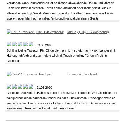
verstehen kann. Zum Anderen ist es dieses abweichende Datum und Uhrzeit.
Es wurde zwar in diversen Foren schon diskutiert aber nicht gelöst. Alles in
allem aber ein Top Gerät. Man kann zwar durch selber bauen ein paar Euros
sparen, aber hier hat man alles fertig und kompakt in einem Gerät.
MiniKey (Tiny USB keyboard)
| 03.06.2010
Schöne kleine Tastatur. Für Dinge die man nicht so oft macht - ok. Landet eh im
Handschuhfach und das meiste wird mit Touch erledigt. Für den Preis in
Ordnung.
Ergonomic Touchpad
| 21.06.2010
Absolutes Spitzenteil. Habe es in die Telefonablage integriert. War allerdings ein
wenig Arbeit einen sauberen Abschluss hin zu bekommen. Deswegen wäre es
wünschenswert wenn ein kleiner Einbaurahmen dabei wäre. Ansonsten, einfach
einstecken, Gerät wird erkannt, und daran freuen.