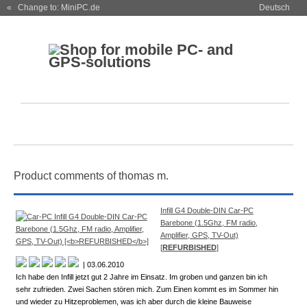
« Change to: MiniPC.de
Deutsch
Product comments of thomas m.
Infill G4 Double-DIN Car-PC
Barebone (1.5Ghz, FM radio,
Amplifier, GPS, TV-Out)
[
REFURBISHED
]
| 03.06.2010
Ich habe den Infill jetzt gut 2 Jahre im Einsatz. Im groben und ganzen bin ich
sehr zufrieden. Zwei Sachen stören mich. Zum Einen kommt es im Sommer hin
und wieder zu Hitzeproblemen, was ich aber durch die kleine Bauweise