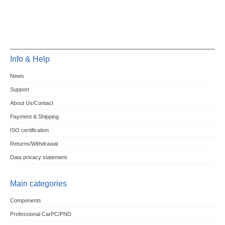
Info & Help
News
Support
About Us/Contact
Payment & Shipping
ISO certification
Returns/Withdrawal
Data privacy statement
Main categories
Components
Professional CarPC/PND