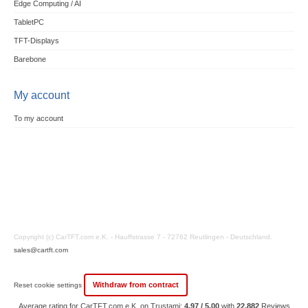
Edge Computing / AI
TabletPC
TFT-Displays
Barebone
My account
To my account
Copyright (c) CarTFT.com e.K. - Hauffstrasse 7 - 72762 Reutlingen - Deutschland.
sales@cartft.com
Withdraw from contract
Reset cookie settings
Average rating for CarTFT.com e.K. on Trustami:
4.97 / 5.00
with
22,882
Reviews