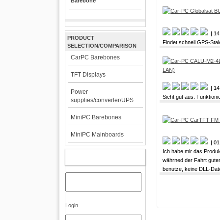
Barebone
| 14
PRODUCT
Findet schnell GPS-Stal
SELECTION/COMPARISON
CarPC Barebones
TFT Displays
| 14
Power
Sieht gut aus. Funktioni
supplies/converter/UPS
MiniPC Barebones
MiniPC Mainboards
| 01
Ich habe mir das Produk
MY ACCOUNT
währned der Fahrt gute
benutze, keine DLL-Date
Login