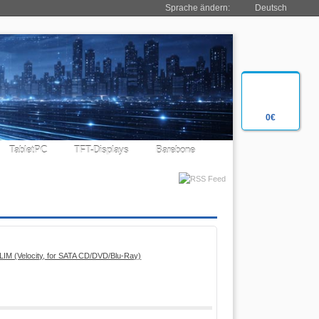
Sprache ändern:
Deutsch
0€
TabletPC
TFT-Displays
Barebone
LIM (Velocity, for SATA CD/DVD/Blu-Ray)