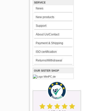
SERVICE
News
New products
Support
About Us/Contact
Payment & Shipping
ISO certification
Returns/Withdrawal
OUR SISTER SHOP