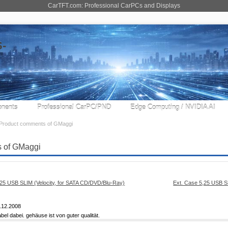
CarTFT.com: Professional CarPCs and Displays
nents
Professional CarPC/PND
Edge Computing / NVIDIA AI
Product comments of GMaggi
 of GMaggi
Ext. Case 5,25 USB S
.12.2008
bel dabei. gehäuse ist von guter qualität.