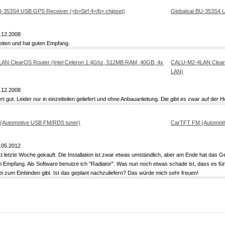
Globalsat BU-353S4 
.12.2008
eiten und hat guten Empfang.
CALU-M2-4LAN ClearO
LAN)
.12.2008
ert gut. Leider nur in einzelteilen geliefert und ohne Anbauanleitung. Die gibt es zwar auf der
CarTFT FM (Automoti
.05.2012
t letzte Woche gekauft. Die Installation ist zwar etwas umständlich, aber am Ende hat das Ge
n Empfang. Als Software benutze ich "Radiator". Was nun noch etwas schade ist, dass es f
i zum Einbinden gibt. Ist das geplant nachzuliefern? Das würde mich sehr freuen!