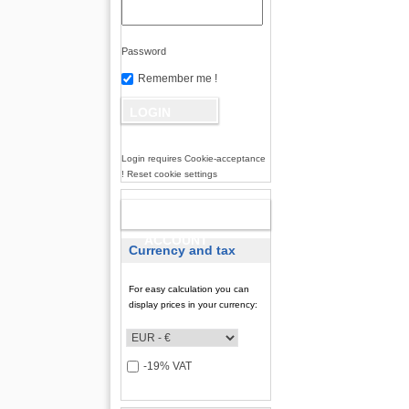
Password
Remember me !
Login requires Cookie-acceptance
! Reset cookie settings
NEW
ACCOUNT
Currency and tax
For easy calculation you can
display prices in your currency:
-19% VAT