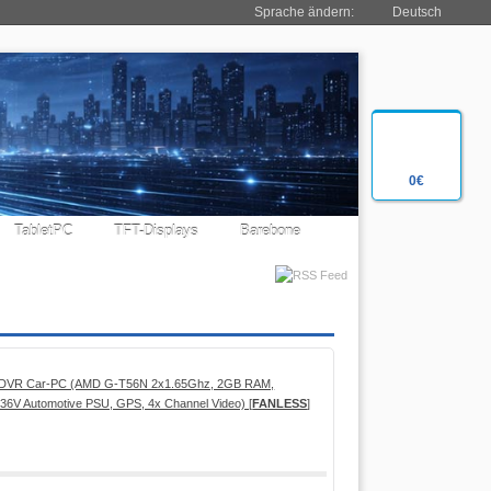
Sprache ändern:
Deutsch
0€
TabletPC
TFT-Displays
Barebone
e DVR Car-PC (AMD G-T56N 2x1.65Ghz, 2GB RAM,
 9-36V Automotive PSU, GPS, 4x Channel Video) [
FANLESS
]