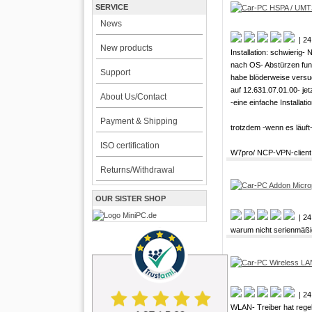
SERVICE
News
| 24
New products
Installation: schwierig-
nach OS- Abstürzen funkt
Support
habe blöderweise versu
auf 12.631.07.01.00- jet
About Us/Contact
-eine einfache Installat
Payment & Shipping
trotzdem -wenn es läuft
ISO certification
W7pro/ NCP-VPN-client
Returns/Withdrawal
OUR SISTER SHOP
| 24
warum nicht serienmäßi
| 24
WLAN- Treiber hat rege