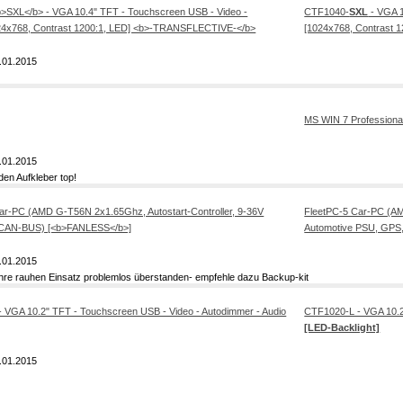
CTF1040-
SXL
- VGA 1
[1024x768, Contrast 
.01.2015
MS WIN 7 Profession
.01.2015
en Aufkleber top!
FleetPC-5 Car-PC (AM
Automotive PSU, GPS
.01.2015
Jahre rauhen Einsatz problemlos überstanden- empfehle dazu Backup-kit
CTF1020-L - VGA 10.2
[LED-Backlight]
.01.2015