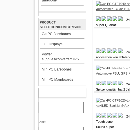
Barebone
| 24
PRODUCT
super Qualität!
SELECTION/COMPARISON
CarPC Barebones
TFT Displays
| 24
Power
abgesehen von abfallend
supplies/converter/UPS
MiniPC Barebones
MiniPC Mainboards
| 24
Spitzenqualität, hat 2 
MY ACCOUNT
| 24
Login
Touch super
Sound super