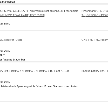
ät mangelhaft
Hirschmann GPS 2400 
3m, GPS/GLONASS/G
.01.2015
GNS FM9 TMC receiv
.01.2015
 GUT
ner Antenne brauchbar
Backup battery kit f. 
.01.2015
häden durch Spannungseinbrüche z.B beim Starten zu verhindern