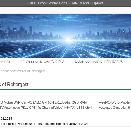
CarTFT.com: Professional CarPCs and Displays
nents
Professional CarPC/PND
Edge Computing / NVIDIA AI
Product comments of Reitergast
of Reitergast
FleetPC-5-VID Mobil
Autostart-Controller,
.01.2015
i den internen Anschlüssen- es funktionieren nicht alle(z.b VGA)