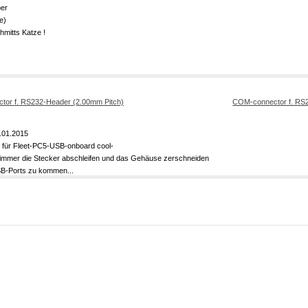
ber
e)
hmitts Katze !
COM-connector f. RS2
.01.2015
 für Fleet-PC5-USB-onboard cool-
immer die Stecker abschleifen und das Gehäuse zerschneiden
SB-Ports zu kommen...