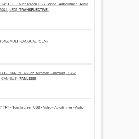
0.4" TFT - Touchscreen USB - Video - Autodimmer - Audio
1200:1, LED]
-TRANSFLECTIVE-
al 64bit MULTI-LANGUAL (OEM)
D G-T56N 2x1.65Ghz, Autostart-Controller, 9-36V
, CAN-BUS) [
FANLESS
]
" TFT - Touchscreen USB - Video - Autodimmer - Audio