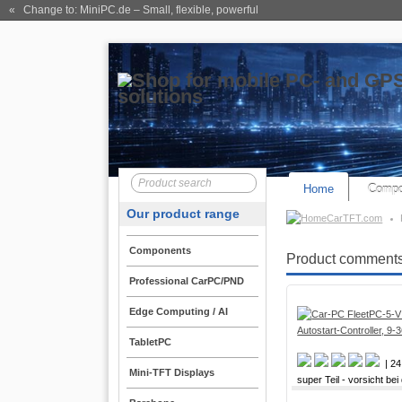
« Change to: MiniPC.de
– Small, flexible, powerful
Home
Compo
Our product range
CarTFT.com
Components
Product comments 
Professional CarPC/PND
Edge Computing / AI
TabletPC
| 24
Mini-TFT Displays
super Teil - vorsicht be