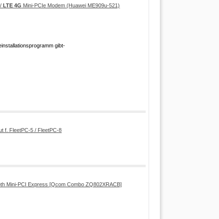
 /
LTE 4G
Mini-PCIe Modem (Huawei ME909u-521)
einstallationsprogramm gibt-
t f. FleetPC-5 / FleetPC-8
tooth Mini-PCI Express [Qcom Combo ZQ802XRACB]