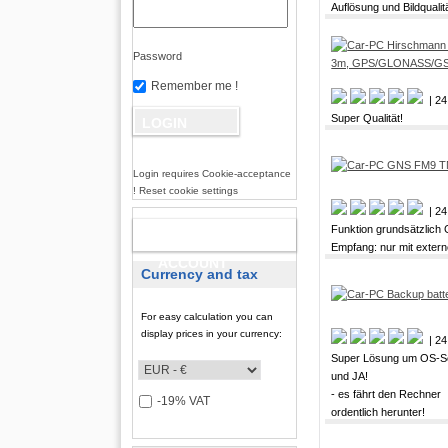
Auflösung und Bildqualit
Password
Remember me !
| 24
Super Qualität!
Login requires Cookie-acceptance
! Reset cookie settings
| 24
Funktion grundsätzlich
NEW
Empfang: nur mit exter
ACCOUNT
Currency and tax
For easy calculation you can
display prices in your currency:
| 24
Super Lösung um OS-Sc
und JA!
- es fährt den Rechner
-19% VAT
ordentlich herunter!