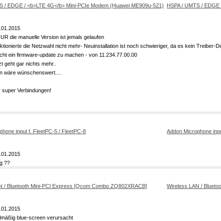
HSPA / UMTS / EDGE
.01.2015
 NUR die manuelle Version ist jemals gelaufen
ionierte die Netzwahl nicht mehr- Neuinstallation ist noch schwieriger, da es kein Treiber-D
cht ein firmware-update zu machen - von 11.234.77.00.00
zt geht gar nichts mehr..
ion wäre wünschenswert....
- super Verbindungen!
Addon Microphone inpu
.01.2015
g ??
Wireless LAN / Blue
.01.2015
lmäßig blue-screen verursacht