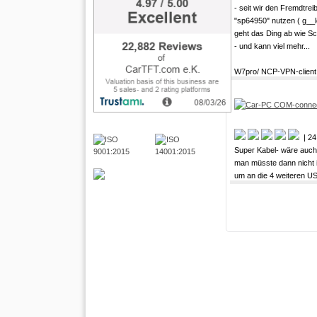
- seit wir den Fremdtrei
"sp64950" nutzen ( g__l
geht das Ding ab wie Sc
- und kann viel mehr...
W7pro/ NCP-VPN-client
| 24
Super Kabel- wäre auch
man müsste dann nicht 
um an die 4 weiteren U