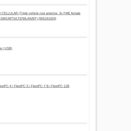
CELLULAR (Triple vehicle root antenna, 3x FME female
SM/UMTS/LTE/WLAN/BT) [955181003]
er (USB)
FleetPC-4 / FleetPC-5 / FleetPC-7-B / FleetPC-12B