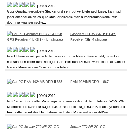
| 08.09.2010
Gute Qualität, vergoldete Stecker und sehr gut verlötete aschlüsse, kann sich
jeder anschauen da es qute stecker sind die man aufschrauben kann, falls
doch mal was sein sollte...
Globalsat BU-353S4 USB GPS
Receiver (
Sirf 4
chipset)
| 09.09.2010
total Unkompliziert. je nach dem was ihr für ne Navi software habt, müsst ihr
halt schauen ob ihr den Richtigen Com Port benutzt habt, wenn nicht, einfach im
Geräte Manager den Com port umstellen...
RAM 1024MB DDR-II 667
| 09.09.2010
läuft 1a recht schneller Ram riegel, ich benutze ihn mit derm Jetway 7F2WE-2G
Mainbord und kann nur sagen das er recht Flott ist, je nach Betriebssystem und
Festplatte dauert das Hochfahren nach dem Ruhemodus nur 4-8Sec
Jetway 7F2WE-2G-OC