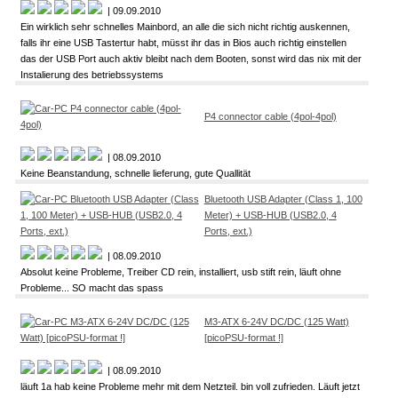
| 09.09.2010
Ein wirklich sehr schnelles Mainbord, an alle die sich nicht richtig auskennen,
falls ihr eine USB Tastertur habt, müsst ihr das in Bios auch richtig einstellen
das der USB Port auch aktiv bleibt nach dem Booten, sonst wird das nix mit der
Instalierung des betriebssystems
P4 connector cable (4pol-4pol)
| 08.09.2010
Keine Beanstandung, schnelle lieferung, gute Quallität
Bluetooth USB Adapter (Class 1, 100
Meter) + USB-HUB (USB2.0, 4
Ports, ext.)
| 08.09.2010
Absolut keine Probleme, Treiber CD rein, installiert, usb stift rein, läuft ohne
Probleme... SO macht das spass
M3-ATX 6-24V DC/DC (125 Watt)
[picoPSU-format !]
| 08.09.2010
läuft 1a hab keine Probleme mehr mit dem Netzteil. bin voll zufrieden. Läuft jetzt