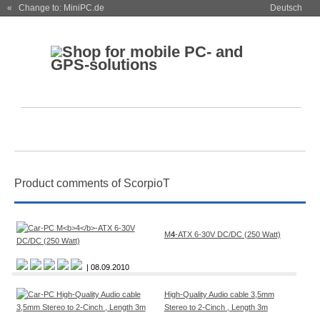
« Change to: MiniPC.de
Deutsch
Product comments of ScorpioT
M
4
-ATX 6-30V DC/DC (250 Watt)
| 08.09.2010
High-Quality Audio cable 3,5mm
Stereo to 2-Cinch , Length 3m