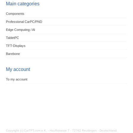
Main categories
Components
Professional CarPC/PND
Edge Computing / AI
TabletPC
TFT-Displays
Barebone
My account
To my account
Copyright (c) CarTFT.com e.K. - Hauffstrasse 7 - 72762 Reutlingen - Deutschland.