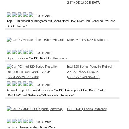
2,5" HDD 160GB
SATA
| 28.03.2011
Top. Funktioniert reibungslos mit Board "Intel D525MW" und Gehäuse "MHero-
S-R Gehäuse".
MiniKey (Tiny USB keyboard)
| 28.03.2011
Super für einen CarPC. Reicht vollkommen.
Intel 320 Series Postville Refresh
2.5" SATA SSD 120GB
(SSDSA2CW120G310)
| 28.03.2011
Absolut empfehlenswert für einen CarPC. Passt perfekt zu Board "Intel
D525MW" und Gehäuse "MHero-S-R Gehäuse".
USB-HUB (4 ports, external)
| 28.03.2011
nichts zu beanstanden. Gute Ware.