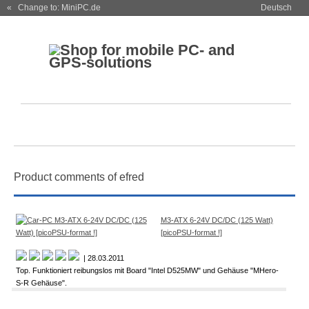
« Change to: MiniPC.de
Deutsch
Product comments of efred
M3-ATX 6-24V DC/DC (125 Watt)
[picoPSU-format !]
| 28.03.2011
Top. Funktioniert reibungslos mit Board "Intel D525MW" und Gehäuse "MHero-
S-R Gehäuse".