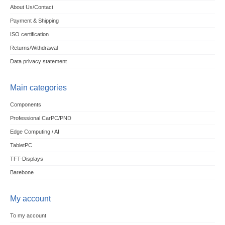
About Us/Contact
Payment & Shipping
ISO certification
Returns/Withdrawal
Data privacy statement
Main categories
Components
Professional CarPC/PND
Edge Computing / AI
TabletPC
TFT-Displays
Barebone
My account
To my account