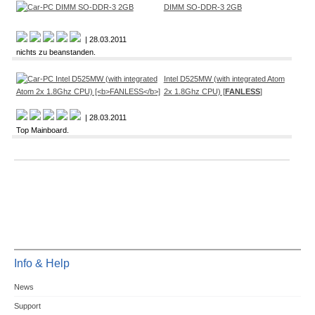
DIMM SO-DDR-3 2GB
| 28.03.2011
nichts zu beanstanden.
Intel D525MW (with integrated Atom
2x 1.8Ghz CPU) [
FANLESS
]
| 28.03.2011
Top Mainboard.
Info & Help
News
Support