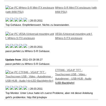
MHero-S-R Mini-ITX enclosure (with
84W PSU)
| 28.03.2011
Top Gehäuse. Empfehlenswert. Nichts zu beanstanden.
VESA-/Universal-mounting unit f.
MHero-S ITX enclosure
| 28.03.2011
passt perfekt zu MHero-S-R Gehäuse.
Update from
:2011-03-28 08:27
passt perfekt zu MHero-S-R Gehäuse.
CTF846 - VGA 8" TFT -
Touchscreen USB - Video -
Autodimmer - USB-HUB - Audio
[
LED-Backlight
]
| 28.03.2011
Top Monitor. Unter Linux hatte ich zuerst Probleme, aber mit dieser Anleitung
geht's problemlos: http://bit.ly/eqIepv