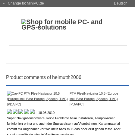
« Change to: MiniPC.de
Deutsch
Product comments of helmutth2006
PTV FleetNavigator 10.5 (Europe
incl. East-Europe, Speech, TMC)
[PDA/PC]
| 18.08.2010
Super Navigationsoftware, keine Probleme beim Instalieren, Tempowarner
funktioniert prima und auch der Spurassistent auf Autobahnen. Kartenmaterial
kommt mir ungenauer vor wie mein Altes muß das aber erst genau teste. Aber
sonst zuverlässig wie die Vorgängerversionen.