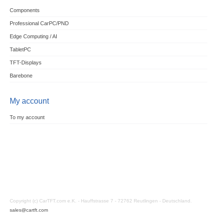
Components
Professional CarPC/PND
Edge Computing / AI
TabletPC
TFT-Displays
Barebone
My account
To my account
Copyright (c) CarTFT.com e.K. - Hauffstrasse 7 - 72762 Reutlingen - Deutschland.
sales@cartft.com