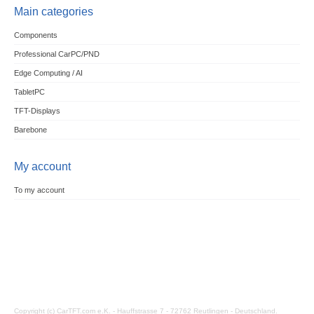
Main categories
Components
Professional CarPC/PND
Edge Computing / AI
TabletPC
TFT-Displays
Barebone
My account
To my account
Copyright (c) CarTFT.com e.K. - Hauffstrasse 7 - 72762 Reutlingen - Deutschland.