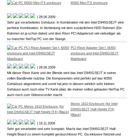
M350 Mini-ITX enclosure
| 28.06.2009
Sehr gut verarbeitetes Gehäuse. In Kombination mit den Intel D945GSEJT eine
perfekte Kombination. In Verbindung mit dem zusätzlichem HDD Rahmen (Ein
Rahmen ist ja schon dabei) und dem Riser PCI Adapterset viel vielseitiger als
so mancher NetTop PC von der Stange.
PCI-Riser Adapter-Set f. M350
enclosure and Intel D945GSEJT
Mainboard
| 28.06.2009
Mit dieser Riser Karte und der Blende wird das Intel D945GSEJT in seiner
vollen Bandbreite nutzbar. Die Komponenten sind perfekt auf das M350
Gehäöuse abgestimmt und somit hat jetzt in diesem wirklich sehr kleinen
Gehäuse auch noch eine TV Karte platz die meinen selbst gebauten NetTop PC
auch noch zum Videorecorder macht.
Morex 1610 Enclosure (for Intel
D945GSEJT Half-Height ITX)
[Black]
| 18.11.2009
Sehr gut verarbeitet und sehr kompakt. Macht das Intel D945GSEJT Half-
Height Board zu einem komplett geräuschlosen PC. Da inklusive Netzteil und