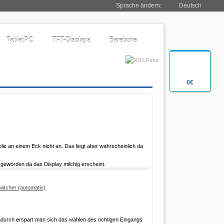
Sprache ändern:
Deutsch
TabletPC
TFT-Displays
Barebone
0€
olie an einem Eck nicht an. Das liegt aber wahrscheinlich da
r geworden da das Display milchig erscheint.
itcher (automatic)
adurch erspart man sich das wählen des richtigen Eingangs