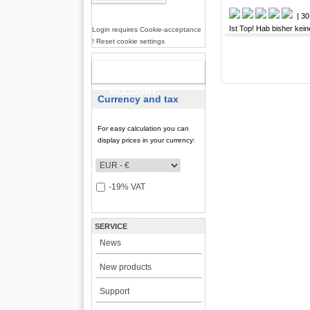
| 30
Ist Top! Hab bisher ke
Login requires Cookie-acceptance
! Reset cookie settings
NEW
ACCOUNT
Currency and tax
For easy calculation you can
display prices in your currency:
-19% VAT
SERVICE
News
New products
Support