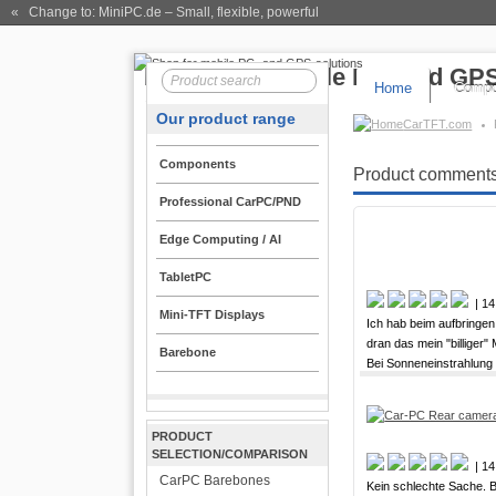
« Change to: MiniPC.de
– Small, flexible, powerful
Home
Compo
Our product range
CarTFT.com
Components
Product comments
Professional CarPC/PND
Edge Computing / AI
TabletPC
| 14
Mini-TFT Displays
Ich hab beim aufbringen 
dran das mein "billiger" 
Barebone
Bei Sonneneinstrahlung h
PRODUCT
SELECTION/COMPARISON
| 14
CarPC Barebones
Kein schlechte Sache. 