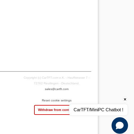
Copyright (c) CarTFT.com e.K. - Hauffstrasse 7 -
72762 Reutlingen - Deutschland.
sales@cartft.com
Reset cookie settings
CarTFT/MiniPC Chatbot !
Withdraw from contract