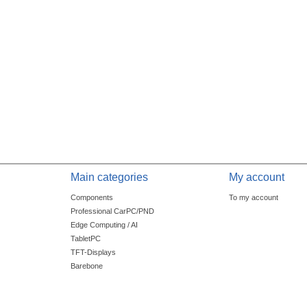
Main categories
My account
Components
To my account
Professional CarPC/PND
Edge Computing / AI
TabletPC
TFT-Displays
Barebone