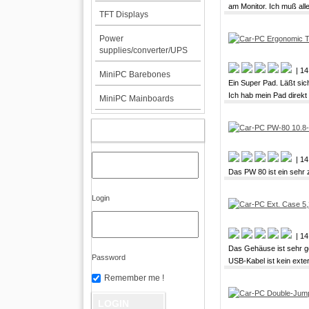
am Monitor. Ich muß all
TFT Displays
Power
supplies/converter/UPS
| 14
MiniPC Barebones
Ein Super Pad. Läßt sich
Ich hab mein Pad direkt 
MiniPC Mainboards
MY ACCOUNT
| 14
Das PW 80 ist ein sehr 
Login
| 14
Das Gehäuse ist sehr ge
Password
USB-Kabel ist kein exter
Remember me !