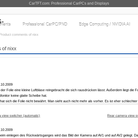
CarTFT.com: Professional CarPCs and Displays
nents
Professional CarPC/PND
Edge Computing / NVIDIA AI
Product comments of nixx
 of nixx
.10.2009
der Folie eine kleine Luftblase reingebracht die sich rausdrücken lässt. Außerdem liegt die F
Monitor keine glatte Scheibe hat.
at sich die Folie nicht bewährt. Man sieht auch nicht mehr als vorher. Es ist eher schlechte
Rear camera view sw
.10.2009
Beim einlegen des Rückwärtsganges wird das Bild der Kamera auf AV1 und auf AV2 gelegt. D