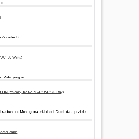
rt.
d
 Kinderleicht.
/DC (80 Watts)
im Auto geeignet.
SLIM (Velocity, for SATA CD/DVD/Blu-Ray)
Schrauben und Montagematerial dabei. Durch das spezielle
ector cable