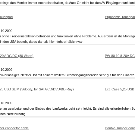
erdings den Monitor immer noch einschalten, da Auto-On nicht bei den AV Eingängen funktionie
Ergonomic Touchpa
.10.2009
 ohne Treiberinstallation betreiben und funktioniert ohne Probleme. Außerdem ist die Montage
in den USA bestellt, da es damals hier nicht erhältlich war.
PW-80 10.8-20V DC
.10.2009
zuverlässiges Netzteil. Ist mit seinem weitem Stromeingangsbereich sehr gut für den Einsatz 
Ext. Case 5,25 USB 
.10.2009
nau gearbeitet und der Einbau des Laufwerks geht sehr leicht. Es sind alle erforderlichen 
nes Netzteil nötig.
Double-Jumper conn