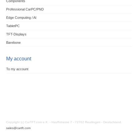
Components
Professional CarPC/PND
Edge Computing / AI
TabletPC
TFT-Displays
Barebone
My account
To my account
Copyright (c) CarTFT.com e.K. - Hauffstrasse 7 - 72762 Reutlingen - Deutschland.
sales@cartft.com