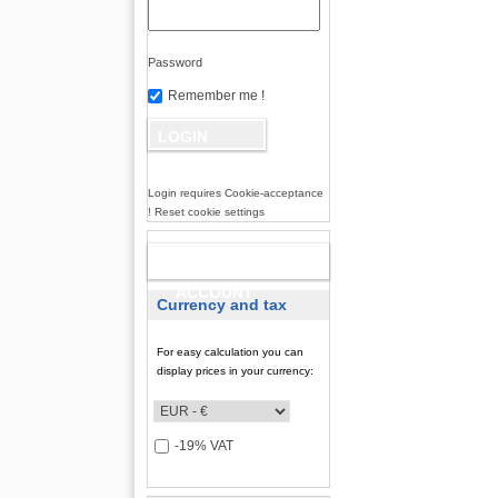
Password
Remember me !
Login requires Cookie-acceptance
! Reset cookie settings
NEW
ACCOUNT
Currency and tax
For easy calculation you can
display prices in your currency:
-19% VAT