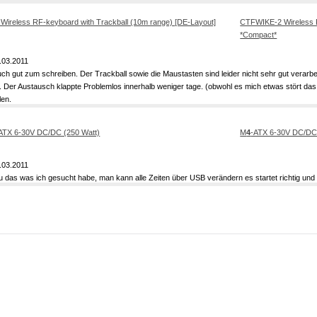
CTFWIKE-2 Wireless R
*Compact*
.03.2011
auch gut zum schreiben. Der Trackball sowie die Maustasten sind leider nicht sehr gut verarb
n. Der Austausch klappte Problemlos innerhalb weniger tage. (obwohl es mich etwas stört das 
len.
M
4
-ATX 6-30V DC/DC 
.03.2011
 das was ich gesucht habe, man kann alle Zeiten über USB verändern es startet richtig und fäh