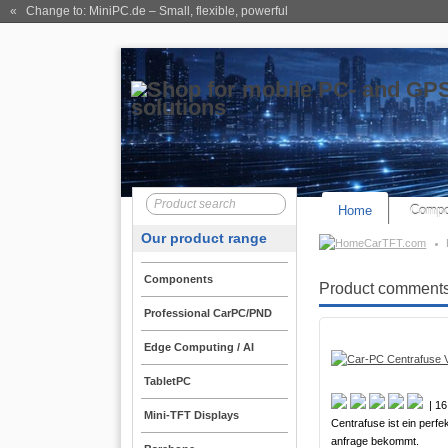
« Change to: MiniPC.de
– Small, flexible, powerful
Home
Compo
Our product range
CarTFT.com
Components
Product comments 
Professional CarPC/PND
Edge Computing / AI
TabletPC
| 16
Mini-TFT Displays
Centrafuse ist ein perf
anfrage bekommt.