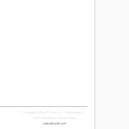
Copyright (c) CarTFT.com e.K. - Hauffstrasse 7 -
72762 Reutlingen - Deutschland.
sales@cartft.com