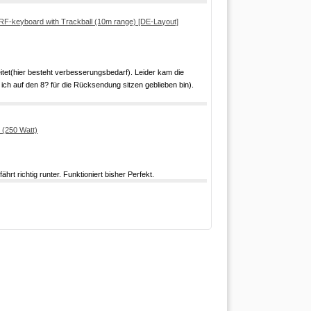
F-keyboard with Trackball (10m range) [DE-Layout]
eitet(hier besteht verbesserungsbedarf). Leider kam die
ich auf den 8? für die Rücksendung sitzen geblieben bin).
(250 Watt)
rt richtig runter. Funktioniert bisher Perfekt.