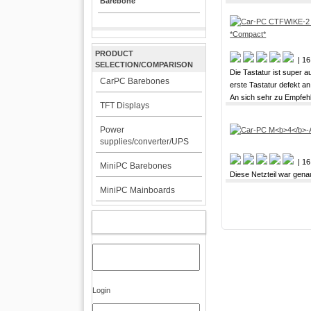
Barebone
PRODUCT
| 16
SELECTION/COMPARISON
Die Tastatur ist super 
CarPC Barebones
erste Tastatur defekt a
An sich sehr zu Empfeh
TFT Displays
Power
supplies/converter/UPS
| 16
MiniPC Barebones
Diese Netzteil war genau
MiniPC Mainboards
MY ACCOUNT
Login