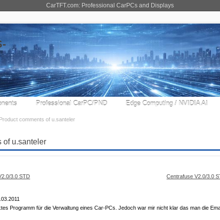
CarTFT.com: Professional CarPCs and Displays
nents
Professional CarPC/PND
Edge Computing / NVIDIA AI
Product comments of u.santeler
of u.santeler
Centrafuse V2.0/3.0 
.03.2011
ektes Programm für die Verwaltung eines Car-PCs. Jedoch war mir nicht klar das man die Em