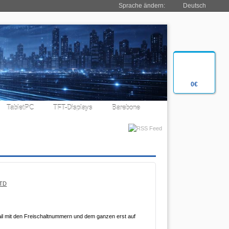
Sprache ändern:
Deutsch
0€
TabletPC
TFT-Displays
Barebone
STD
ail mit den Freischaltnummern und dem ganzen erst auf