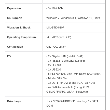
Expansion
- 3x Mini-PCIe
OS Support
Windows 7, Windows 8.1, Windows 10, Linux
Vibration & Shock
MIL-STD-810F
Operating temperature
-40~70°C (with SSD)
Certification
CE, FCC, eMark
I/O
- 2x Gigabit LAN (Intel i210-AT)
- 3x RS232 (2 with 232/422/485)
- 2x USB3.0
- 1x USB2.0
- GPIO port (2in, 2out, with Relay 12V/100mA)
- Mic-In, SPK Out
- 1x DVI-I (for DVI-D and VGA), 1x HDMI
- 4x SMA Antenna hole (for eg. GPS,
GSM/GPRS/3G, WLAN, Bluetooth)
Drive bays
1 x 2.5" SATA HDD/SSD drive bay, 1x SATA
DOM