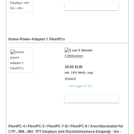
WARENKORB
Home-Power-Adapter f. FleetPCs
4 Meinungen
39.95 EUR
inkl. 19% MwSt. zzgl.
Versand
Auf Lager (7 St.)
WARENKORB
FleetPC-4 / FleetPC-5 / FleetPC-7-B / FleetPC-8 / Anschlusskabel für
CTF-, MM-, MH- TFT Displays (mit Rückfahrkamera-Eingang)
- 5m -