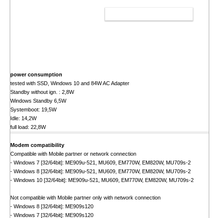
WARENKORB
power consumption
tested with SSD, Windows 10 and 84W AC Adapter
Standby without ign. : 2,8W
Windows Standby 6,5W
Systemboot: 19,5W
Idle: 14,2W
full load: 22,8W
Modem compatibility
Compatible with Mobile partner or network connection
- Windows 7 [32/64bit]: ME909u-521, MU609, EM770W, EM820W, MU709s-2
- Windows 8 [32/64bit]: ME909u-521, MU609, EM770W, EM820W, MU709s-2
- Windows 10 [32/64bit]: ME909u-521, MU609, EM770W, EM820W, MU709s-2
Not compatible with Mobile partner only with network connection
- Windows 8 [32/64bit]: ME909s120
- Windows 7 [32/64bit]: ME909s120