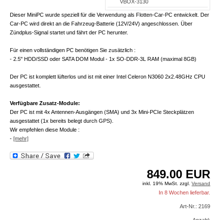
VBOX-3130
Dieser MiniPC wurde speziell für die Verwendung als Flotten-Car-PC entwickelt. Der
Car-PC wird direkt an die Fahrzeug-Batterie (12V/24V) angeschlossen. Über
Zündplus-Signal startet und fährt der PC herunter.
Für einen vollständigen PC benötigen Sie zusätzlich :
- 2.5" HDD/SSD oder SATA DOM Modul - 1x SO-DDR-3L RAM (maximal 8GB)
Der PC ist komplett lüfterlos und ist mit einer Intel Celeron N3060 2x2.48GHz CPU
ausgestattet.
Verfügbare Zusatz-Module:
Der PC ist mit 4x Antennen-Ausgängen (SMA) und 3x Mini-PCIe Steckplätzen
ausgestattet (1x bereits belegt durch GPS).
Wir empfehlen diese Module :
-
[mehr]
849.00
EUR
inkl. 19% MwSt. zzgl.
Versand
In 8 Wochen lieferbar.
Art-Nr.: 2169