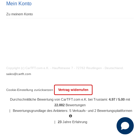
Mein Konto
Zu meinem Konto
Copyright (c) CarTFT.com e.K. - Hauffstrasse 7 - 72762 Reutlingen - Deutschland.
sales@cartft.com
Vertrag widerrufen
Cookie-Einstellung zurücksetzen
Durchschnittliche Bewertung von CarTFT.com e.K. bei Trustami:
4.97 / 5.00
mit
22.882
Bewertungen
|
Bewertungsgrundlage des Anbieters: 5 Verkaufs- und 2 Bewertungsplattformen
|
23
Jahre Erfahrung