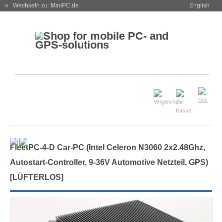
« Wechseln zu: MiniPC.de
English
FleetPC-4-D Car-PC (Intel Celeron N3060 2x2.48Ghz,
Autostart-Controller, 9-36V Automotive Netzteil, GPS)
[
LÜFTERLOS
]