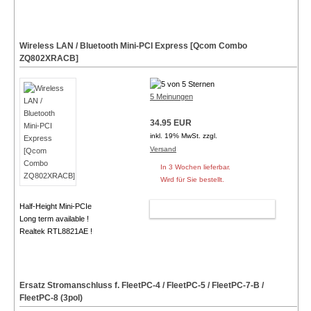
Wireless LAN / Bluetooth Mini-PCI Express [Qcom Combo
ZQ802XRACB]
5 Meinungen
34.95 EUR
inkl. 19% MwSt. zzgl.
Versand
In 3 Wochen lieferbar.
Wird für Sie bestellt.
Half-Height Mini-PCIe
WARENKORB
Long term available !
Realtek RTL8821AE !
Ersatz Stromanschluss f. FleetPC-4 / FleetPC-5 / FleetPC-7-B /
FleetPC-8 (3pol)