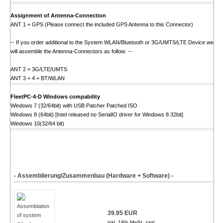
Assignment of Antenna-Connection
ANT 1 = GPS (Please connect the included GPS Antenna to this Connector)
-- If you order additional to the System WLAN/Bluetooth or 3G/UMTS/LTE Device we
will assemble the Antenna-Connectors as follow: --
ANT 2 = 3G/LTE/UMTS
ANT 3 + 4 = BT/WLAN
FleetPC-4-D Windows compability
Windows 7 (32/64bit) with USB Patcher Patched ISO
Windows 8 (64bit) [Intel released no SerialIO driver for Windows 8 32bit]
Windows 10(32/64 bit)
- Assemblierung/Zusammenbau (Hardware + Software) -
39.95 EUR
inkl. 19% MwSt. zzgl.