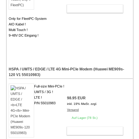
WARENKORB
Only for FleetPC-System
AIO Kabel !
Multi Touch !
9-48V DC Eingang !
HSPA / UMTS / EDGE /
LTE 4G
Mini-PCIe Modem (Huawei ME909s-
120 V1 55010983)
Full-size Mini-PCIe !
UMTS / 3G !
LTE !
98.95 EUR
P/N 55010983
inkl. 19% MwSt. zzgl.
Versand
Auf Lager (78 St.)
WARENKORB