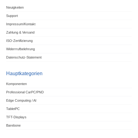
Neuigkeiten
Support
Impressum/Kontakt
Zahlung & Versand
ISO-Zertifizierung
Widerrrufbelehrung
Datenschutz-Statement
Hauptkategorien
Komponenten
Professional CarPC/PND
Edge Computing / AI
TabletPC
TFT-Displays
Barebone