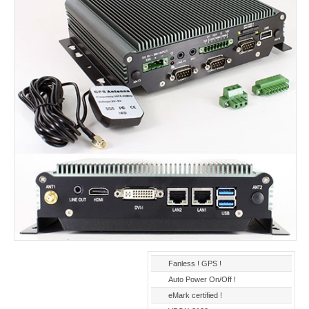
Fanless ! GPS !
Auto Power On/Off !
eMark certified !