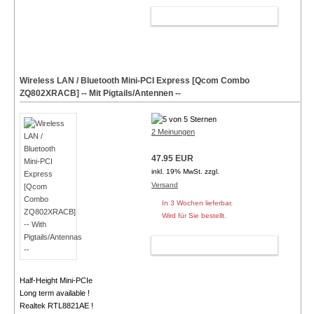
WARENKORB
Wireless LAN / Bluetooth Mini-PCI Express [Qcom Combo
ZQ802XRACB] -- Mit Pigtails/Antennen --
2 Meinungen
47.95 EUR
inkl. 19% MwSt. zzgl.
Versand
In 3 Wochen lieferbar.
Wird für Sie bestellt.
WARENKORB
Half-Height Mini-PCIe
Long term available !
Realtek RTL8821AE !