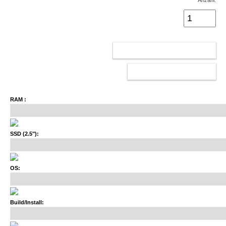
Anzahl:
IN DEN WARENKORB
KONFIGURATOR
RAM :
SSD (2.5"):
OS:
Build/Install: