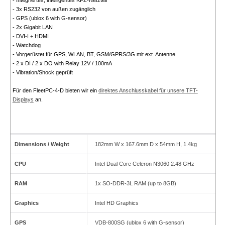
- Integriertes, intelligentes KFZ-Netzteil
- 3x RS232 von außen zugänglich
- GPS (ublox 6 with G-sensor)
- 2x Gigabit LAN
- DVI-I + HDMI
- Watchdog
- Vorgerüstet für GPS, WLAN, BT, GSM/GPRS/3G mit ext. Antenne
- 2 x DI / 2 x DO with Relay 12V / 100mA
- Vibration/Shock geprüft
Für den FleetPC-4-D bieten wir ein
direktes Anschlusskabel für unsere TFT-
Displays
an.
Dimensions / Weight
182mm W x 167.6mm D x 54mm H, 1.4kg
CPU
Intel Dual Core Celeron N3060 2.48 GHz
RAM
1x SO-DDR-3L RAM (up to 8GB)
Graphics
Intel HD Graphics
GPS
VDB-800SG (ublox 6 with G-sensor)