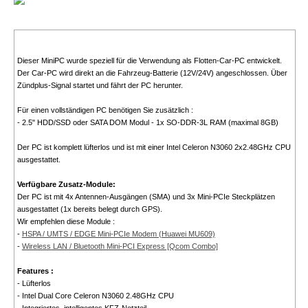
Dieser MiniPC wurde speziell für die Verwendung als Flotten-Car-PC entwickelt.
Der Car-PC wird direkt an die Fahrzeug-Batterie (12V/24V) angeschlossen. Über
Zündplus-Signal startet und fährt der PC herunter.
Für einen vollständigen PC benötigen Sie zusätzlich :
- 2.5" HDD/SSD oder SATA DOM Modul - 1x SO-DDR-3L RAM (maximal 8GB)
Der PC ist komplett lüfterlos und ist mit einer Intel Celeron N3060 2x2.48GHz CPU
ausgestattet.
Verfügbare Zusatz-Module:
Der PC ist mit 4x Antennen-Ausgängen (SMA) und 3x Mini-PCIe Steckplätzen
ausgestattet (1x bereits belegt durch GPS).
Wir empfehlen diese Module :
-
HSPA / UMTS / EDGE Mini-PCIe Modem (Huawei MU609)
-
Wireless LAN / Bluetooth Mini-PCI Express [Qcom Combo]
Features :
- Lüfterlos
- Intel Dual Core Celeron N3060 2.48GHz CPU