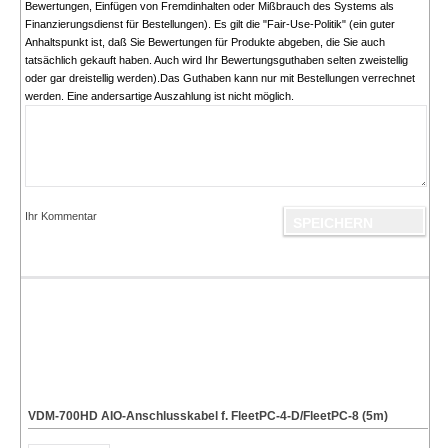
Bewertungen, Einfügen von Fremdinhalten oder Mißbrauch des Systems als
Finanzierungsdienst für Bestellungen). Es gilt die "Fair-Use-Politik" (ein guter
Anhaltspunkt ist, daß Sie Bewertungen für Produkte abgeben, die Sie auch
tatsächlich gekauft haben. Auch wird Ihr Bewertungsguthaben selten zweistellig
oder gar dreistellig werden).Das Guthaben kann nur mit Bestellungen verrechnet
werden. Eine andersartige Auszahlung ist nicht möglich.
Ihr Kommentar
VDM-700HD AIO-Anschlusskabel f. FleetPC-4-D/FleetPC-8 (5m)