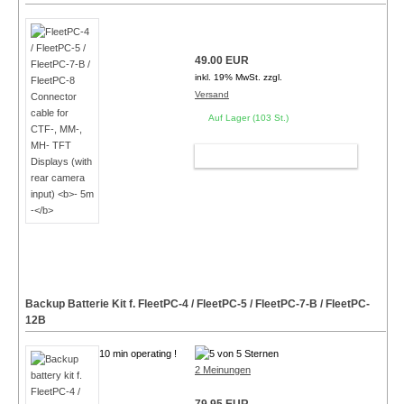
49.00 EUR
inkl. 19% MwSt. zzgl.
Versand
Auf Lager (103 St.)
WARENKORB
Backup Batterie Kit f. FleetPC-4 / FleetPC-5 / FleetPC-7-B / FleetPC-
12B
10 min operating !
2 Meinungen