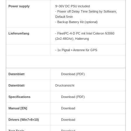
Power supply
9~36V DC PSU included
- Power off Delay Time Setting by Software,
Default 5min
-
Backup Battery Kit (optional)
Lieferumfang
- FleetPC-4-D PC mit Intel Celeron N3060
(2x2.48Ghz), Halterung
- 1x Pigtail + Antenne für GPS
Datenblatt
Download (PDF)
Datenblatt
Druckansicht
Specifications
Download (PDF)
Manual [EN]
Download
Drivers (Win7+8+10)
Download