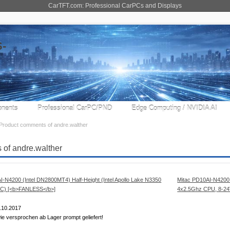
CarTFT.com: Professional CarPCs and Displays
nents
Professional CarPC/PND
Edge Computing / NVIDIA AI
Product comments of andre.walther
 of andre.walther
Mitac PD10AI-N4200 
4x2.5Ghz CPU, 8-24
.10.2017
e versprochen ab Lager prompt geliefert!