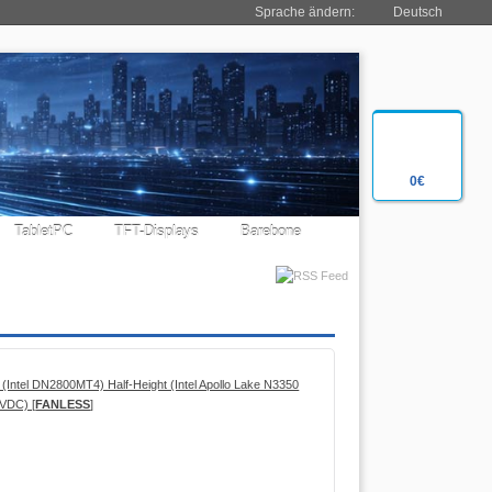
Sprache ändern:
Deutsch
0€
TabletPC
TFT-Displays
Barebone
(Intel DN2800MT4) Half-Height (Intel Apollo Lake N3350
VDC) [
FANLESS
]