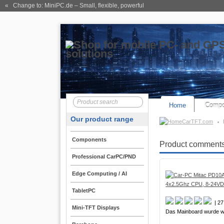
« Change to: MiniPC.de
– Small, flexible, powerful
Home
Compo
Our product range
CarTFT.com
Components
Product comments
Professional CarPC/PND
Edge Computing / AI
TabletPC
| 27
Mini-TFT Displays
Das Mainboard wurde wi