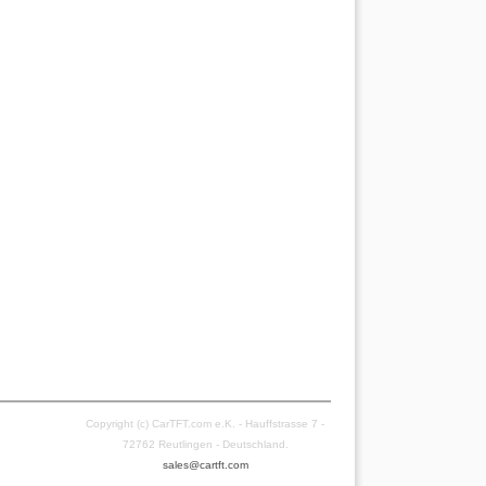
Copyright (c) CarTFT.com e.K. - Hauffstrasse 7 -
72762 Reutlingen - Deutschland.
sales@cartft.com