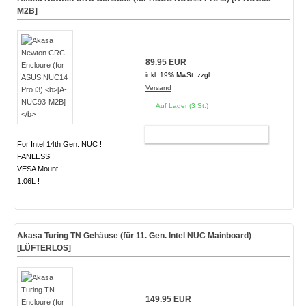
M2B]
89.95 EUR
inkl. 19% MwSt. zzgl.
Versand
Auf Lager (3 St.)
WARENKORB
For Intel 14th Gen. NUC !
FANLESS !
VESA Mount !
1.06L !
Akasa Turing TN Gehäuse (für 11. Gen. Intel NUC Mainboard)
[LÜFTERLOS]
149.95 EUR