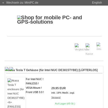
« Wechseln zu: MiniPC.de
English
Akasa Tesla T Gehäuse (für Intel NUC DE3815TYBE)
[LÜFTERLOS]
For Intel NUC !
FANLESS !
VESA Mount !
29.95 EUR
Front USB 3.0 !
inkl. 19% MwSt. zzgl.
Versand
Auf Lager (45 St.)