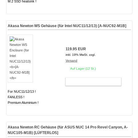
M.2 SSD heatsink !
Akasa Newton WS Gehäuse (für Intel NUC11/12/13)
[A-NUC92-M1B]
119.95 EUR
inkl. 19% MwSt. zzgl.
Versand
Auf Lager (12 St.)
WARENKORB
For NUC11/12/13 !
FANLESS !
Premium Aluminium !
Akasa Newton RC Gehäuse (für ASUS NUC 14 Pro Revel Canyon, A-
NUC105-M1B)
[LÜFTERLOS]