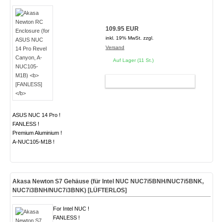
109.95 EUR
inkl. 19% MwSt. zzgl.
Versand
Auf Lager (11 St.)
WARENKORB
ASUS NUC 14 Pro !
FANLESS !
Premium Aluminium !
A-NUC105-M1B !
Akasa Newton S7 Gehäuse (für Intel NUC NUC7i5BNH/NUC7i5BNK,
NUC7i3BNH/NUC7i3BNK)
[LÜFTERLOS]
For Intel NUC !
FANLESS !