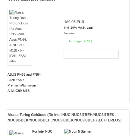
189.95 EUR
inkl. 19% MwSt. zzgl.
Versand
Auf Lager (8 St.)
WARENKORB
ASUS PN53 and PN64 !
FANLESS !
Premium Aluminium !
A-NUC99-M1B !
Akasa Turing Gehäuse (für Intel NUC NUC8i7BEH/NUC8i7BEK,
NUC8i5BEK/NUC8i5BEH, NUC8i3BEK/NUC8i3BEH)
[LÜFTERLOS]
For Intel NUC !