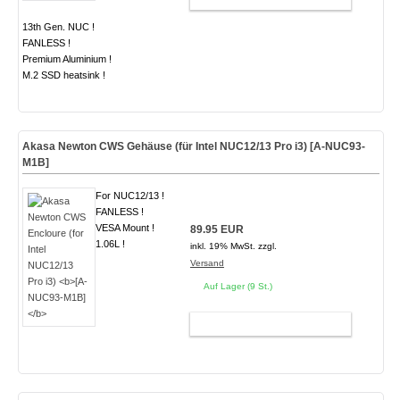
13th Gen. NUC !
FANLESS !
Premium Aluminium !
M.2 SSD heatsink !
Akasa Newton CWS Gehäuse (für Intel NUC12/13 Pro i3)
[A-NUC93-
M1B]
For NUC12/13 !
FANLESS !
VESA Mount !
89.95 EUR
1.06L !
inkl. 19% MwSt. zzgl.
Versand
Auf Lager (9 St.)
WARENKORB