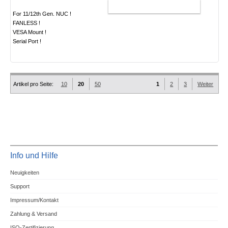
WARENKORB
For 11/12th Gen. NUC !
FANLESS !
VESA Mount !
Serial Port !
Artikel pro Seite:
10
20
50
1
2
3
Weiter
Info und Hilfe
Neuigkeiten
Support
Impressum/Kontakt
Zahlung & Versand
ISO-Zertifizierung