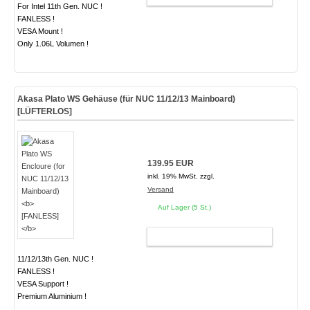
For Intel 11th Gen. NUC !
FANLESS !
VESA Mount !
Only 1.06L Volumen !
Akasa Plato WS Gehäuse (für NUC 11/12/13 Mainboard)
[LÜFTERLOS]
139.95 EUR
inkl. 19% MwSt. zzgl.
Versand
Auf Lager (5 St.)
WARENKORB
11/12/13th Gen. NUC !
FANLESS !
VESA Support !
Premium Aluminium !