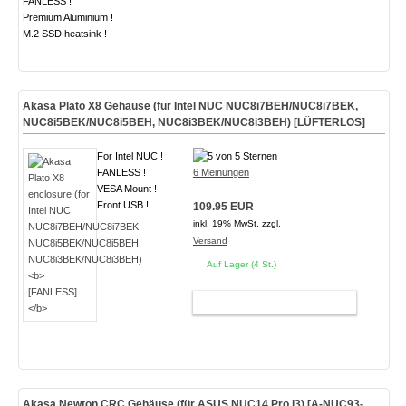
FANLESS !
Premium Aluminium !
M.2 SSD heatsink !
Akasa Plato X8 Gehäuse (für Intel NUC NUC8i7BEH/NUC8i7BEK,
NUC8i5BEK/NUC8i5BEH, NUC8i3BEK/NUC8i3BEH)
[LÜFTERLOS]
For Intel NUC !
FANLESS !
6 Meinungen
VESA Mount !
Front USB !
109.95 EUR
inkl. 19% MwSt. zzgl.
Versand
Auf Lager (4 St.)
WARENKORB
Akasa Newton CRC Gehäuse (für ASUS NUC14 Pro i3)
[A-NUC93-