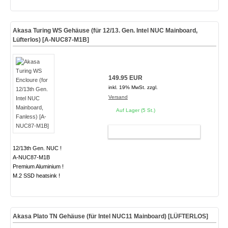
Akasa Turing WS Gehäuse (für 12/13. Gen. Intel NUC Mainboard,
Lüfterlos) [A-NUC87-M1B]
149.95 EUR
inkl. 19% MwSt. zzgl.
Versand
Auf Lager (5 St.)
WARENKORB
12/13th Gen. NUC !
A-NUC87-M1B
Premium Aluminium !
M.2 SSD heatsink !
Akasa Plato TN Gehäuse (für Intel NUC11 Mainboard)
[LÜFTERLOS]