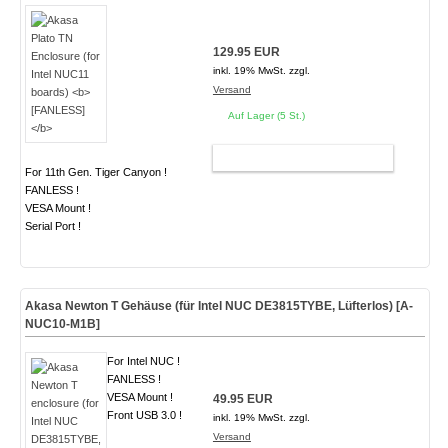
129.95 EUR
inkl. 19% MwSt. zzgl.
Versand
Auf Lager (5 St.)
WARENKORB
For 11th Gen. Tiger Canyon !
FANLESS !
VESA Mount !
Serial Port !
Akasa Newton T Gehäuse (für Intel NUC DE3815TYBE, Lüfterlos) [A-
NUC10-M1B]
For Intel NUC !
FANLESS !
VESA Mount !
49.95 EUR
Front USB 3.0 !
inkl. 19% MwSt. zzgl.
Versand