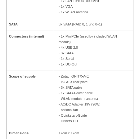
- 1x LAN 10/100/1000 MBit
- 1x VGA
- 1x WLAN antenna
SATA
3x SATA (RAID 0, 1 und 0+1)
Connectors (internal)
- 1x MiniPCIe (used by included WLAN
module)
- 4x USB 2.0
- 3x SATA
- 1x Serial
- 1x DC-Out
Scope of supply
- Zotac IONITX-A-E
- I/O ATX rear plate
- 3x SATA cable
- 1x SATA Power cable
- WLAN module + antenna
- AC/DC Adapter 19V (90W)
- optional fan
- Quickstart-Guide
- Drivers CD
Dimensions
17cm x 17cm