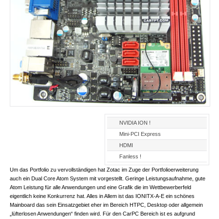
NVIDIA ION !
Mini-PCI Express
HDMI
Fanless !
Um das Portfolio zu vervollständigen hat Zotac im Zuge der Portfolioerweiterung
auch ein Dual Core Atom System mit vorgestellt. Geringe Leistungsaufnahme, gute
Atom Leistung für alle Anwendungen und eine Grafik die im Wettbewerberfeld
eigentlich keine Konkurrenz hat. Alles in Allem ist das IONITX-A-E ein schönes
Mainboard das sein Einsatzgebiet eher im Bereich HTPC, Desktop oder allgemein
„lüfterlosen Anwendungen“ finden wird. Für den CarPC Bereich ist es aufgrund