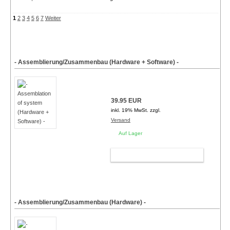
1
2
3
4
5
6
7
Weiter
- Assemblierung/Zusammenbau (Hardware + Software) -
39.95 EUR
inkl. 19% MwSt. zzgl.
Versand
Auf Lager
WARENKORB
- Assemblierung/Zusammenbau (Hardware) -