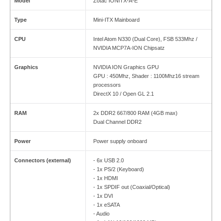
Model
Zotac IONITX-A-E
Type
Mini-ITX Mainboard
CPU
Intel Atom N330 (Dual Core), FSB 533Mhz /
NVIDIA MCP7A-ION Chipsatz
Graphics
NVIDIA ION Graphics GPU
GPU : 450Mhz, Shader : 1100Mhz16 stream
processors
DirectX 10 / Open GL 2.1
RAM
2x DDR2 667/800 RAM (4GB max)
Dual Channel DDR2
Power
Power supply onboard
Connectors (external)
- 6x USB 2.0
- 1x PS/2 (Keyboard)
- 1x HDMI
- 1x SPDIF out (Coaxial/Optical)
- 1x DVI
- 1x eSATA
- Audio