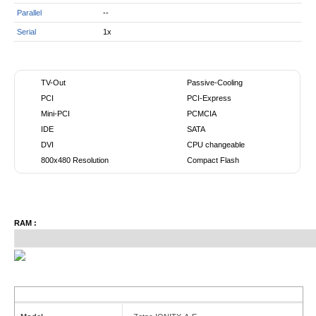
Parallel
--
Serial
1x
TV-Out
Passive-Cooling
PCI
PCI-Express
Mini-PCI
PCMCIA
IDE
SATA
DVI
CPU changeable
800x480 Resolution
Compact Flash
RAM :