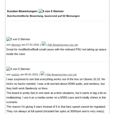
Kunden-Bewertungen:
Durchschnittliche Bewertung, basierend auf
33
Meinungen
von
Merman
am 27.01.2011 |
|
Alle Bewertungen von mir
Great for modified/selfbuilt small cases with the onboard PSU not taking up space
inside the case.
von
matt3o
am 05.01.2011 |
|
Alle Bewertungen von mir
I was surprised to see that everything works out of the box on Ubuntu 10.10. No
tricks no hacks needed. I was a bit worried about HDMI audio, and wireless, but
they both work flawlessly on linux.
The board is pretty fast in one-task-at-a-time situations, but it starts to lag a bit on
multitasking. I use it as a media center on a M350 case and it totally shines in this
scenario.
The reason I'm giving 4 stars instead of 5 is that fans speed cannot be regulated.
They run always at full speed (included fan spins at 3000rpm and is very noisy).