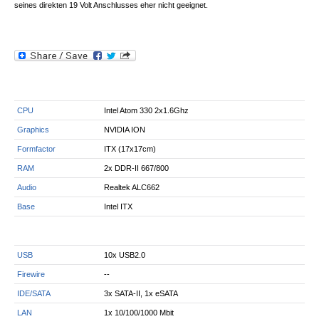
seines direkten 19 Volt Anschlusses eher nicht geeignet.
CPU
Intel Atom 330 2x1.6Ghz
Graphics
NVIDIA ION
Formfactor
ITX (17x17cm)
RAM
2x DDR-II 667/800
Audio
Realtek ALC662
Base
Intel ITX
USB
10x USB2.0
Firewire
--
IDE/SATA
3x SATA-II, 1x eSATA
LAN
1x 10/100/1000 Mbit