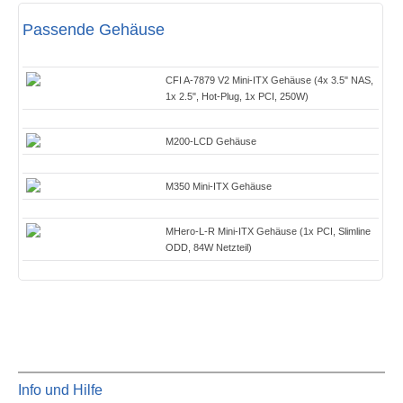
Passende Gehäuse
CFI A-7879 V2 Mini-ITX Gehäuse (4x 3.5" NAS,
1x 2.5", Hot-Plug, 1x PCI, 250W)
M200-LCD Gehäuse
M350 Mini-ITX Gehäuse
MHero-L-R Mini-ITX Gehäuse (1x PCI, Slimline
ODD, 84W Netzteil)
Info und Hilfe