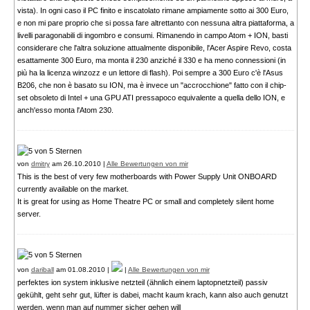
vista). In ogni caso il PC finito e inscatolato rimane ampiamente sotto ai 300 Euro,
e non mi pare proprio che si possa fare altrettanto con nessuna altra piattaforma, a
livelli paragonabili di ingombro e consumi. Rimanendo in campo Atom + ION, basti
considerare che l'altra soluzione attualmente disponibile, l'Acer Aspire Revo, costa
esattamente 300 Euro, ma monta il 230 anziché il 330 e ha meno connessioni (in
più ha la licenza winzozz e un lettore di flash). Poi sempre a 300 Euro c'è l'Asus
B206, che non è basato su ION, ma è invece un "accrocchione" fatto con il chip-
set obsoleto di Intel + una GPU ATI pressapoco equivalente a quella dello ION, e
anch'esso monta l'Atom 230.
von
dmitry
am 26.10.2010 |
Alle Bewertungen von mir
This is the best of very few motherboards with Power Supply Unit ONBOARD
currently available on the market.
It is great for using as Home Theatre PC or small and completely silent home
server.
von
dariball
am 01.08.2010 |
|
Alle Bewertungen von mir
perfektes ion system inklusive netzteil (ähnlich einem laptopnetzteil) passiv
gekühlt, geht sehr gut, lüfter is dabei, macht kaum krach, kann also auch genutzt
werden, wenn man auf nummer sicher gehen will