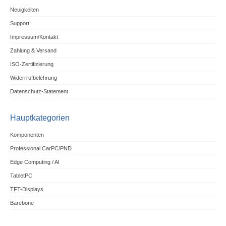
Neuigkeiten
Support
Impressum/Kontakt
Zahlung & Versand
ISO-Zertifizierung
Widerrrufbelehrung
Datenschutz-Statement
Hauptkategorien
Komponenten
Professional CarPC/PND
Edge Computing / AI
TabletPC
TFT-Displays
Barebone