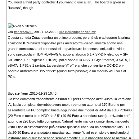
You need a third party controller if you want to use a fan. The board is given as
"fanless", though.
von
francesco289
am 07.12.2009 |
Alle Bewertungen von mir
Questa scheda Zotac sembra un ottimo prodotto, perché oltre ad essere la prima
soluzione ION-based disponibile per il mercato "fai-da-te", mostra anche una
grande completezza di connessioni. In particolare le connessioni audio e video
sono spettacolari (HDMI+DVI+VGA, audio analogico 5.1 + SP-DIF elettrico + SP-
DIF ottico + 7.1 digitale su HDMI); poi ci sono 6+4 USB, 1 GigaEthernet, 3 SATA, 1
eSATA, 1 PS2 e 1 seriale. La versione 'A' offre anche convertitore DC-DC on-
board e alimentatore 19V "brick" (quindi tutto passivo) e un modulo WiFi su slot
PCIe.
Update from
:2010-11-29 10:45
Ho letto commenti francamente assurdi sul prezzo "troppo alto". Allora, la versione
'A', la più completa, dovrebbe avere uno street-price attorno ai 170 Euro, e per
assemblare un PC completo basta aggiungere due moduli di RAM da 1GB PC6400
(20 Euro in tutto) e un HDD da 2.5" (40-50 Euro a spendere tanto), arrivando così
attorno ai 220 Euro tutto compreso. Naturalmente manca il contenitore, ma quello
visto il tipo di alimentazione può essere qualsiasi cosa, da un contenitore Mini-ITX
da 20-30 Euro, a una scatola qualsiasi a... niente (io ad esempio sto meditando di
installare una di queste schede semplicemente su un pannellino appeso al muro, a