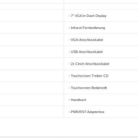
- 7" VGA In-Dash Display
- Infrarot Fernbedienung
- VGA-Anschlusskabel
- USB-Anschlusskabel
- 2x Cinch-Anschlusskabel
- Touchscreen Treiber-CD
- Touchscreen Bedienstift
- Handbuch
- PWR/RST-Adapterbox