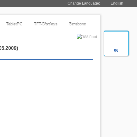
Change Language:
English
TabletPC
TFT-Displays
Barebone
05.2009)
0€