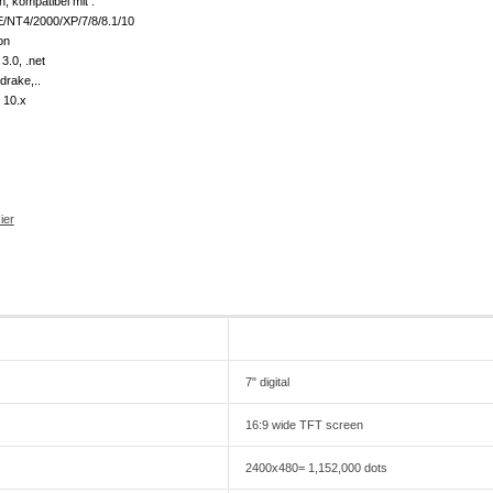
, kompatibel mit :
/NT4/2000/XP/7/8/8.1/10
on
3.0, .net
drake,..
 10.x
ier
7" digital
16:9 wide TFT screen
2400x480= 1,152,000 dots