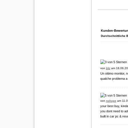
Kunden-Bewertu
Durchschnittliche 
von
bliz
am 18.06.20
Un ottimo monitor, n
qualche problema a l
von
nohope
am 11.0
your best buy, kinda
you dont need to add
built in car pc & res