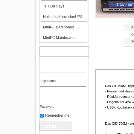
TFT Displays
Netzteile/Konverter/UPS
MiniPC Barebones
R
D
MiniPC Mainboards
I
KUNDENBEREICH
Loginname
Das CID700M Displa
- Power- und Reset-
- Rückfahrsensorka
- Eingebauter 4x45
Passwort
- USB-, Kopfhörer- 
Remember me !
Das CID-700M kann