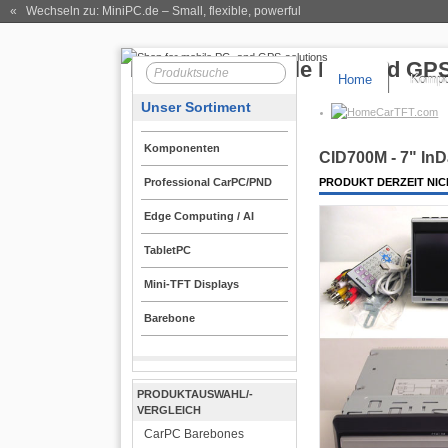
« Wechseln zu: MiniPC.de
– Small, flexible, powerful
Home
Kompo
Unser Sortiment
CarTFT.com
Komponenten
CID700M - 7" InD
Professional CarPC/PND
PRODUKT DERZEIT NIC
Edge Computing / AI
TabletPC
Mini-TFT Displays
Barebone
PRODUKTAUSWAHL/-
VERGLEICH
CarPC Barebones