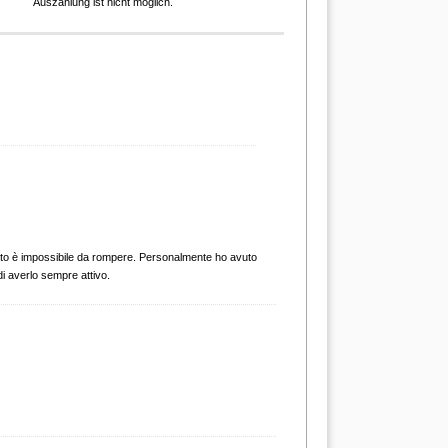
Auszahlung ist nicht möglich.
uanto è impossibile da rompere. Personalmente ho avuto
di averlo sempre attivo.