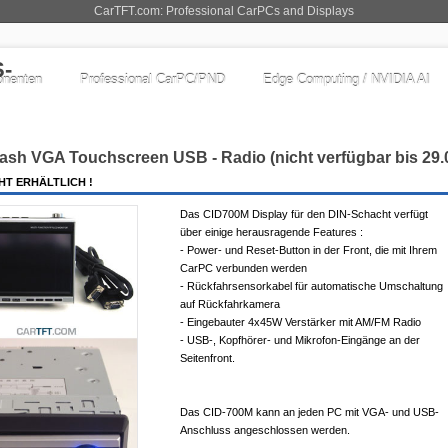
CarTFT.com: Professional CarPCs and Displays
nenten
Professional CarPC/PND
Edge Computing / NVIDIA AI
ash VGA Touchscreen USB - Radio (nicht verfügbar bis 29.
HT ERHÄLTLICH !
Das CID700M Display für den DIN-Schacht verfügt
über einige herausragende Features :
- Power- und Reset-Button in der Front, die mit Ihrem
CarPC verbunden werden
- Rückfahrsensorkabel für automatische Umschaltung
auf Rückfahrkamera
- Eingebauter 4x45W Verstärker mit AM/FM Radio
- USB-, Kopfhörer- und Mikrofon-Eingänge an der
Seitenfront.
Das CID-700M kann an jeden PC mit VGA- und USB-
Anschluss angeschlossen werden.