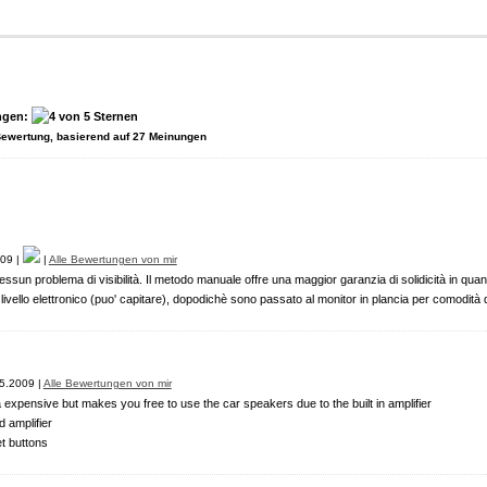
ngen:
Bewertung, basierend auf
27
Meinungen
09 |
|
Alle Bewertungen von mir
essun problema di visibilità. Il metodo manuale offre una maggior garanzia di solidicità in q
ivello elettronico (puo' capitare), dopodichè sono passato al monitor in plancia per comodità 
5.2009 |
Alle Bewertungen von mir
 expensive but makes you free to use the car speakers due to the built in amplifier
 amplifier
et buttons