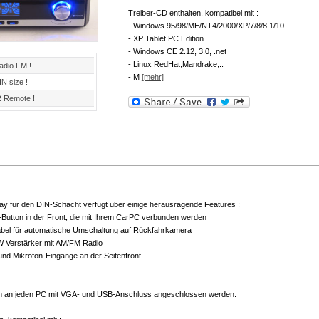
Treiber-CD enthalten, kompatibel mit :
- Windows 95/98/ME/NT4/2000/XP/7/8/8.1/10
- XP Tablet PC Edition
- Windows CE 2.12, 3.0, .net
- Linux RedHat,Mandrake,..
adio FM !
- M
[mehr]
IN size !
R Remote !
y für den DIN-Schacht verfügt über einige herausragende Features :
Button in der Front, die mit Ihrem CarPC verbunden werden
bel für automatische Umschaltung auf Rückfahrkamera
W Verstärker mit AM/FM Radio
und Mikrofon-Eingänge an der Seitenfront.
 an jeden PC mit VGA- und USB-Anschluss angeschlossen werden.