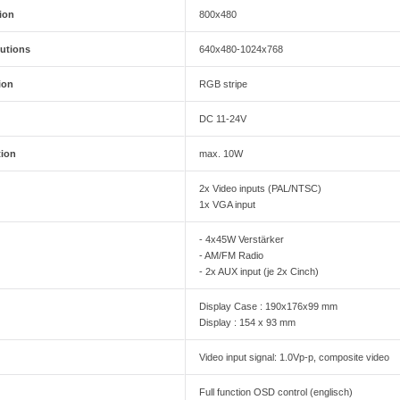
ion
800x480
utions
640x480-1024x768
ion
RGB stripe
DC 11-24V
ion
max. 10W
2x Video inputs (PAL/NTSC)
1x VGA input
- 4x45W Verstärker
- AM/FM Radio
- 2x AUX input (je 2x Cinch)
Display Case : 190x176x99 mm
Display : 154 x 93 mm
Video input signal: 1.0Vp-p, composite video
Full function OSD control (englisch)