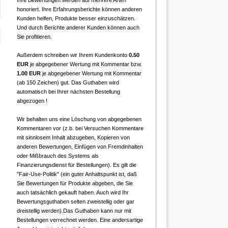
Ihre Bewertungen werden auf mehrere Arten
honoriert. Ihre Erfahrungsberichte können anderen
Kunden helfen, Produkte besser einzuschätzen.
Und durch Berichte anderer Kunden können auch
Sie profitieren.
Außerdem schreiben wir Ihrem Kundenkonto
0.50
EUR
je abgegebener Wertung mit Kommentar bzw.
1.00 EUR
je abgegebener Wertung mit Kommentar
(ab 150 Zeichen) gut. Das Guthaben wird
automatisch bei Ihrer nächsten Bestellung
abgezogen !
Wir behalten uns eine Löschung von abgegebenen
Kommentaren vor (z.b. bei Versuchen Kommentare
mit sinnlosem Inhalt abzugeben, Kopieren von
anderen Bewertungen, Einfügen von Fremdinhalten
oder Mißbrauch des Systems als
Finanzierungsdienst für Bestellungen). Es gilt die
"Fair-Use-Politik" (ein guter Anhaltspunkt ist, daß
Sie Bewertungen für Produkte abgeben, die Sie
auch tatsächlich gekauft haben. Auch wird Ihr
Bewertungsguthaben selten zweistellig oder gar
dreistellig werden).Das Guthaben kann nur mit
Bestellungen verrechnet werden. Eine andersartige