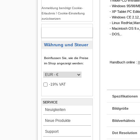
Treiber-CD enthalten
- Windows 95/98/ME
Anmeldung benötigt Cookie-
- XP Tablet PC Editi
Erlaubnis ! Cookie-Einstellung
- Windows CE 2.12, 
zurücksetzen
- Linux RedHat,Man
- Macintosh OS 9.x,
REGISTRIERUNG
- DOS,..
Währung und Steuer
Beinflussen Sie, wie die Preise
Handbuch online :
H
im Shop angezeigt werden:
-19% VAT
Spezifikationen
SERVICE
Bildgröße
Neuigkeiten
Neue Produkte
Bildverhältnis
Support
Dot Resolution