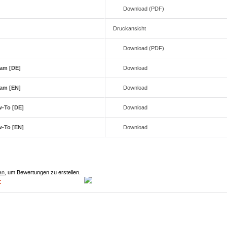
Download (PDF)
Druckansicht
Download (PDF)
am [DE]
Download
am [EN]
Download
-To [DE]
Download
-To [EN]
Download
an
, um Bewertungen zu erstellen.
: